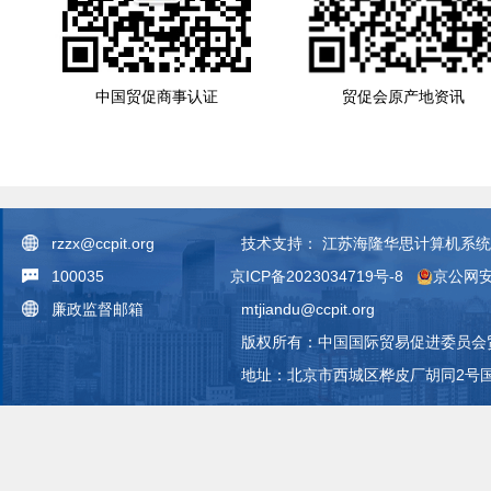
中国贸促商事认证
贸促会原产地资讯
rzzx@ccpit.org
技术支持：
江苏海隆华思计算机系统
100035
京ICP备2023034719号-8
京公网安备
廉政监督邮箱
mtjiandu@ccpit.org
版权所有：中国国际贸易促进委员会
地址：北京市西城区桦皮厂胡同2号